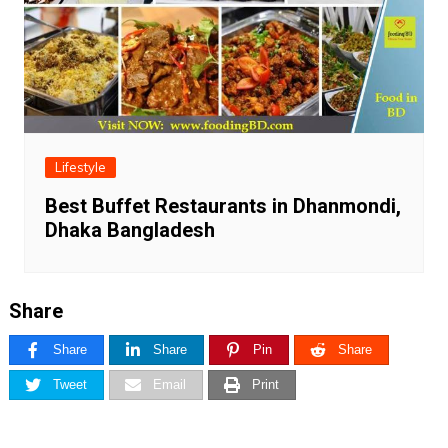
Lifestyle
Best Buffet Restaurants in Dhanmondi,
Dhaka Bangladesh
Share
Share
Share
Pin
Share
Tweet
Email
Print