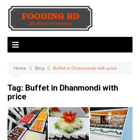
Skip
to
content
Home
Blog
Buffet in Dhanmondi with price
Tag:
Buffet in Dhanmondi with
price