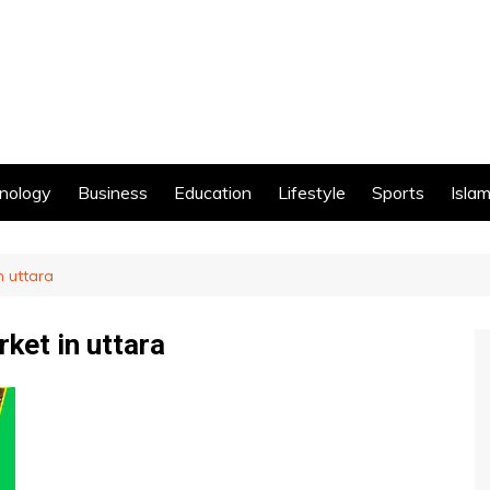
nology
Business
Education
Lifestyle
Sports
Islam
n uttara
rket in uttara