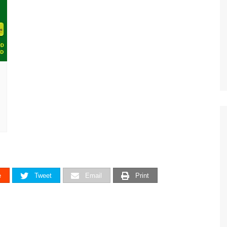
e
Tweet
Email
Print