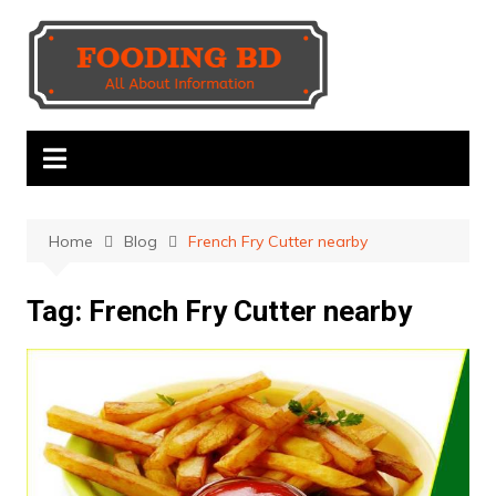
Skip
to
content
Home
Blog
French Fry Cutter nearby
Tag:
French Fry Cutter nearby