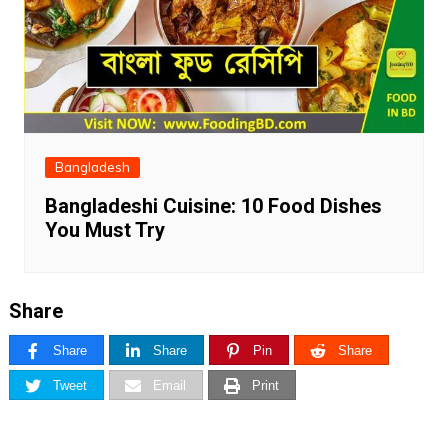
Bangladesh
Bangladeshi Cuisine: 10 Food Dishes
You Must Try
Share
Share
Share
Pin
Share
Tweet
Email
Print