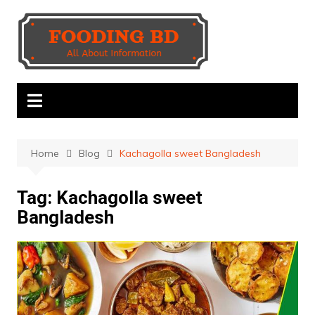
Skip
to
content
Home
Blog
Kachagolla sweet Bangladesh
Tag:
Kachagolla sweet
Bangladesh