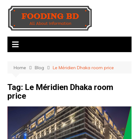
Skip
to
content
Home
Blog
Le Méridien Dhaka room price
Tag:
Le Méridien Dhaka room
price