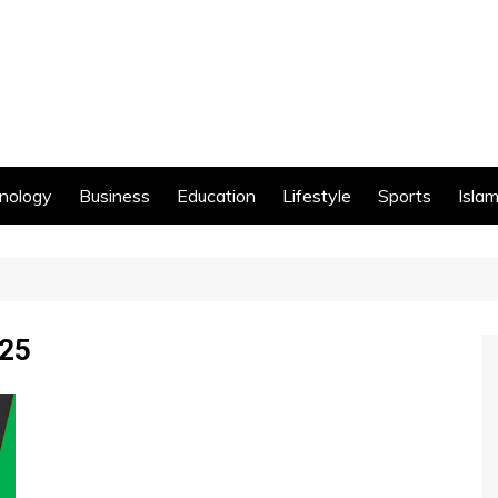
nology
Business
Education
Lifestyle
Sports
Islam
025