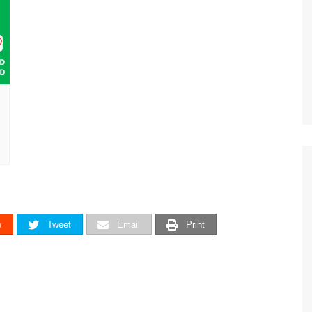
e
Tweet
Email
Print