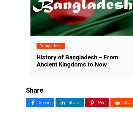
Bangladesh
History of Bangladesh – From
Ancient Kingdoms to Now
Share
Share
Share
Pin
Shar