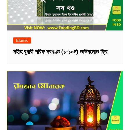
Islamic
সহীহ বুখারী শরিফ সবখণ্ড (১-১০ম) ডাউনলোড ফ্রি