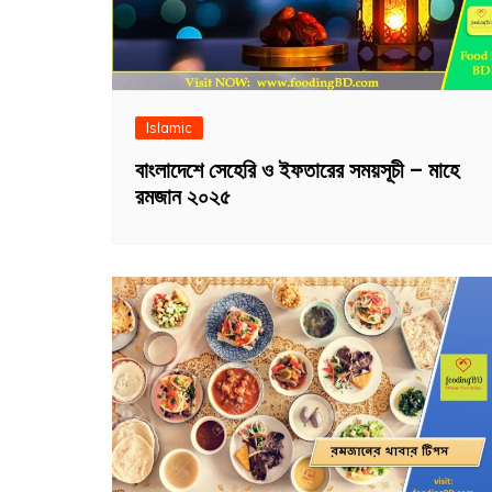
Islamic
বাংলাদেশে সেহেরি ও ইফতারের সময়সূচী – মাহে
রমজান ২০২৫