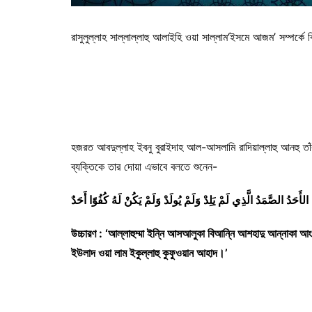
রাসুলুল্লাহ সাল্লাল্লাহু আলাইহি ওয়া সাল্লাম‘ইসমে আজম’ সম্পর্কে 
হজরত আবদুল্লাহ ইবনু বুরাইদাহ আল-আসলামি রাদিয়াল্লাহু আনহু তাঁর 
ব্যক্তিকে তার দোয়া এভাবে বলতে শুনেন-
َنْتَ الأَحَدُ الصَّمَدُ الَّذِي لَمْ يَلِدْ وَلَمْ يُولَدْ وَلَمْ يَكُنْ لَهُ كُفُوًا أَحَدٌ
উচ্চারণ : ‘আল্লাহুম্মা ইন্নি আসআলুকা বিআন্নি আশহাদু আন্নাকা আং
ইউলাদ ওয়া লাম ইকুল্লাহু কুফুওয়ান আহাদ।’