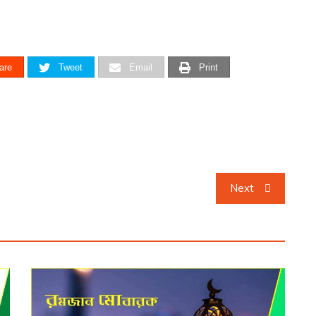
are
Tweet
Email
Print
Next