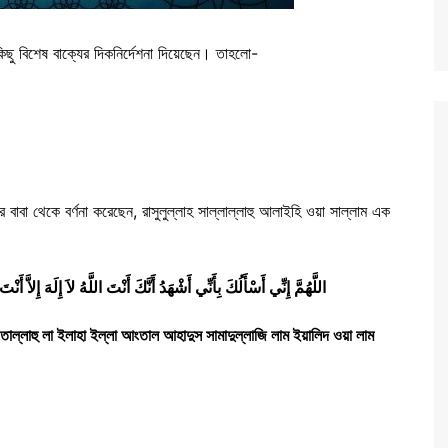
কিছু বিশেষ বাক্যের দিকনির্দেশনা দিয়েছেন। তাহলো-
বাবা থেকে বর্ণনা করেছেন, রাসুলুল্লাহ সাল্লাল্লাহু আলাইহি ওয়া সাল্লাম এক
اللَّهُمَّ إِنِّي أَسْأَلُكَ بِأَنِّي أَشْهَدُ أَنَّكَ أَنْتَ اللَّهُ لاَ إِلَهَ إِلاَّ أ
তাল্লাহু লা ইলাহা ইল্লা আংতাল আহাদুস সামাদুল্লাজি লাম ইয়ালিদ ওয়া লাম