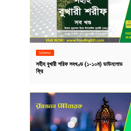
Islamic
সহীহ বুখারী শরিফ সবখণ্ড (১-১০ম) ডাউনলোড
ফ্রি