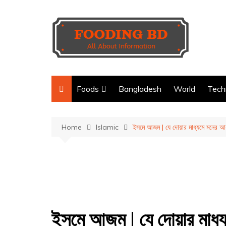
Skip
to
content
Foods
Bangladesh
World
Tech
শাক-সবজি
দেশী রেসিপি
Home
Islamic
ইসমে আজম | যে দোয়ার মাধ্যমে মনের আ
মাছের রেসিপি
বিদেশী রেসিপি
মুরগির মাংশ
মিষ্টির রেসিপি
গরুর মাংশ
ডেজার্ট রেসিপি
খাসির মাংশ
ইসমে আজম | যে দোয়ার মাধ্