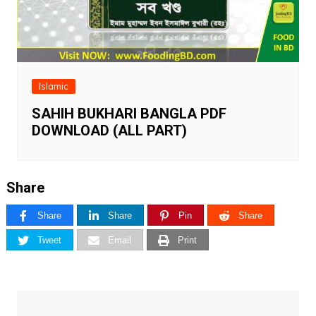
Islamic
SAHIH BUKHARI BANGLA PDF
DOWNLOAD (ALL PART)
Share
Share
Share
Pin
Share
Tweet
Email
Print