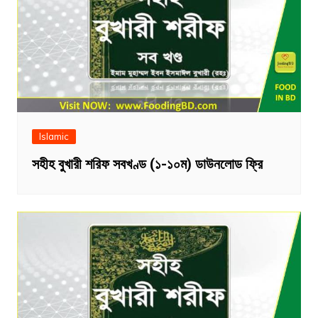
Islamic
সহীহ বুখারী শরিফ সবখণ্ড (১-১০ম) ডাউনলোড ফ্রি