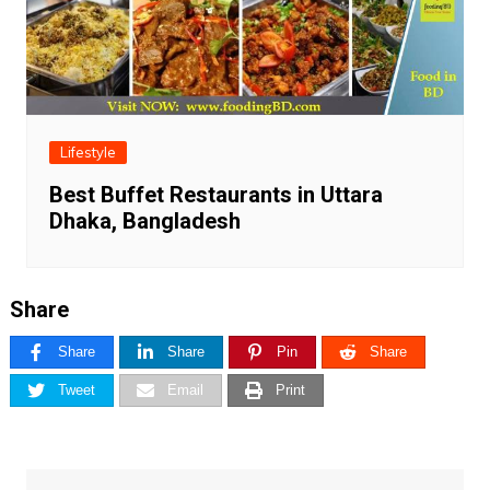
Lifestyle
Best Buffet Restaurants in Uttara
Dhaka, Bangladesh
Share
Share
Share
Pin
Share
Tweet
Email
Print