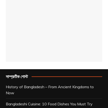
সাম্প্রতীক পোস্ট
History of Bangladesh – From Ancient Kingdoms to
Now
Bangladeshi Cuisine: 10 Food Dishes You Must Try