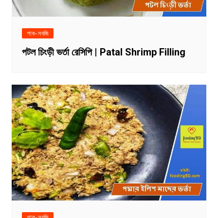
শাক-সবজি
পটল চিংড়ী ভর্তা রেসিপি | Patal Shrimp Filling
শাক-সবজি