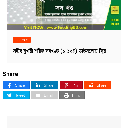
Islamic
সহীহ বুখারী শরিফ সবখণ্ড (১-১০ম) ডাউনলোড ফ্রি
Share
Share
Share
Pin
Share
Tweet
Email
Print