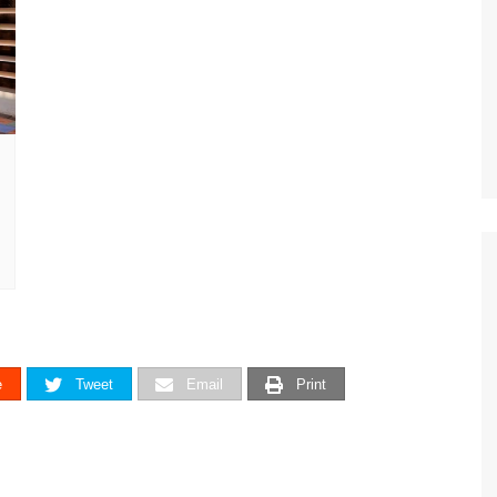
e
Tweet
Email
Print