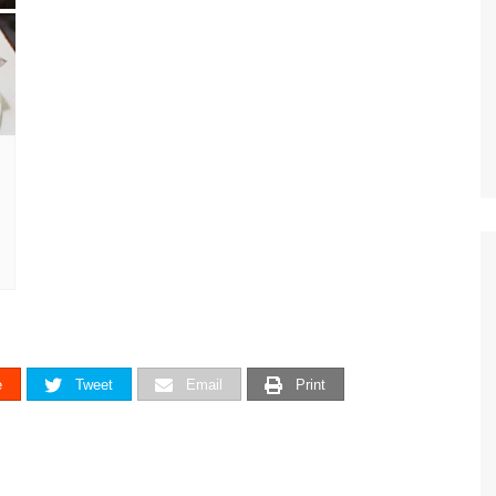
e
Tweet
Email
Print