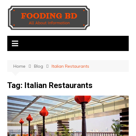
Skip
to
content
Home
Blog
Italian Restaurants
Tag:
Italian Restaurants