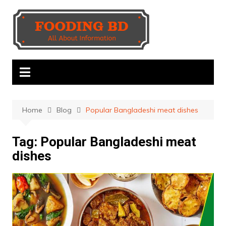
Skip
to
content
Home
Blog
Popular Bangladeshi meat dishes
Tag:
Popular Bangladeshi meat
dishes