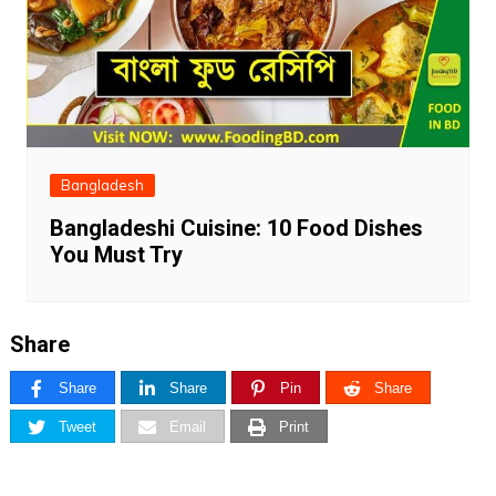
Bangladesh
Bangladeshi Cuisine: 10 Food Dishes
You Must Try
Share
Share
Share
Pin
Share
Tweet
Email
Print