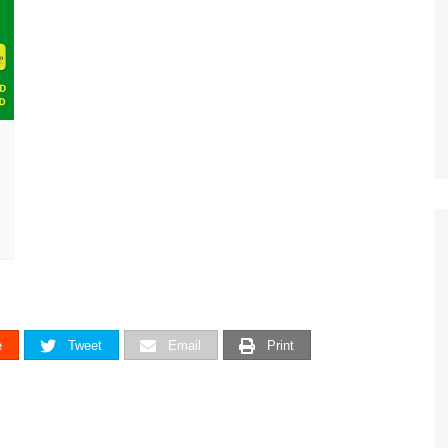
e
Tweet
Email
Print