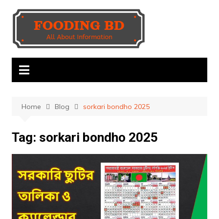
Skip
to
content
Home
Blog
sorkari bondho 2025
Tag:
sorkari bondho 2025