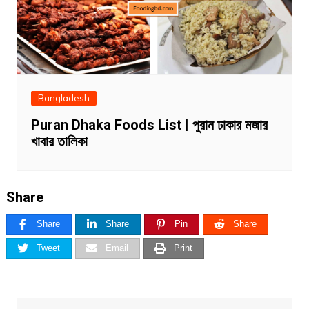
Bangladesh
Puran Dhaka Foods List | পুরান ঢাকার মজার
খাবার তালিকা
Share
Share
Share
Pin
Share
Tweet
Email
Print