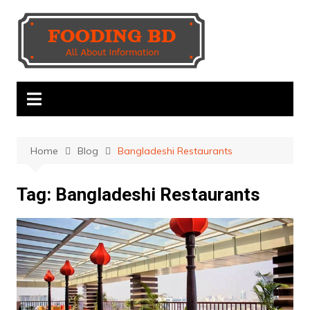
Skip
to
content
Home
Blog
Bangladeshi Restaurants
Tag:
Bangladeshi Restaurants