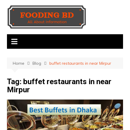
Skip
to
content
Home
Blog
buffet restaurants in near Mirpur
Tag:
buffet restaurants in near
Mirpur