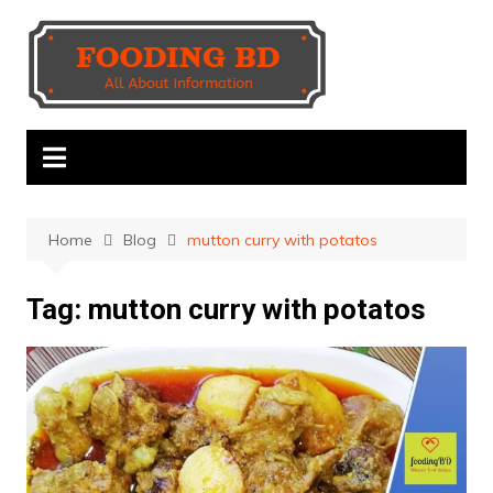
Skip
to
content
Home
Blog
mutton curry with potatos
Tag:
mutton curry with potatos