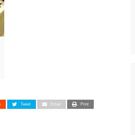
e
Tweet
Email
Print