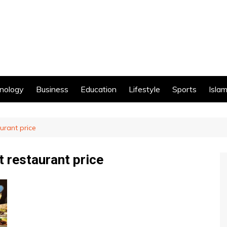
nology
Business
Education
Lifestyle
Sports
Islam
urant price
 restaurant price